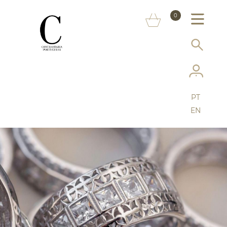
SOBRE NÓS
0
MARCAS
INFORMAÇÃO AO CONSUMIDOR
SERVIÇOS
PT
MAIS CONTRASTARIA
EN
FAQ
LOJA ONLINE