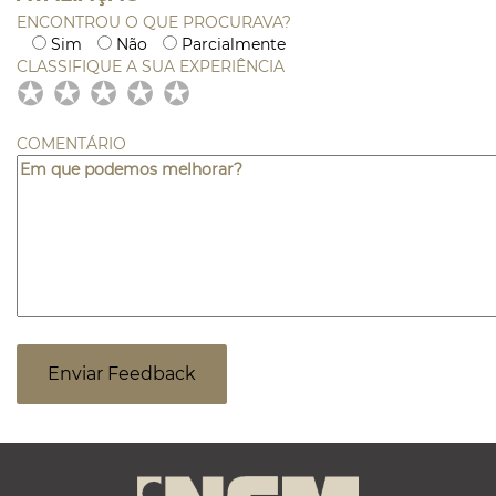
ENCONTROU O QUE PROCURAVA?
Sim
Não
Parcialmente
CLASSIFIQUE A SUA EXPERIÊNCIA
✪
✪
✪
✪
✪
✪
✪
✪
✪
✪
✪
✪
✪
✪
✪
COMENTÁRIO