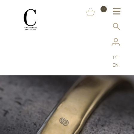
SOBRE NÓS
0
MARCAS
INFORMAÇÃO AO CONSUMIDOR
SERVIÇOS
PT
MAIS CONTRASTARIA
EN
FAQ
LOJA ONLINE