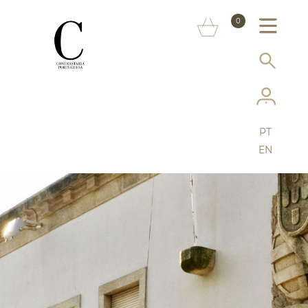
SOBRE NÓS
0
MARCAS
INFORMAÇÃO AO CONSUMIDOR
SERVIÇOS
PT
MAIS CONTRASTARIA
EN
FAQ
LOJA ONLINE