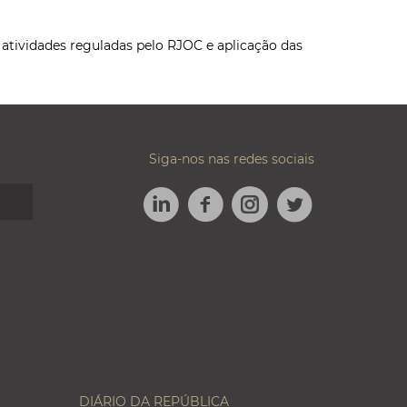
s atividades reguladas pelo RJOC e aplicação das
Siga-nos nas redes sociais
LINKEDIN
FACEBOOK
TWITTER
INSTAGRAM
DIÁRIO DA REPÚBLICA