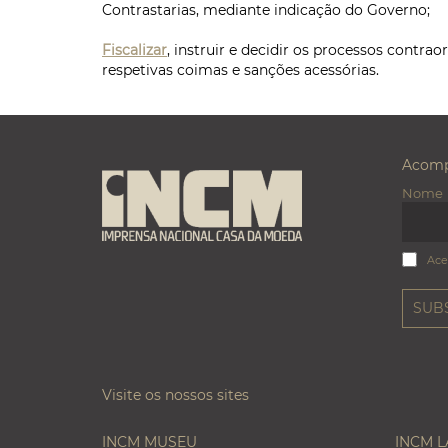
Contrastarias, mediante indicação do Governo;
Fiscalizar
, instruir e decidir os processos contra
respetivas coimas e sanções acessórias.
Acomp
Nome
Ace
Visite os nossos sites
INCM MUSEU
INCM 