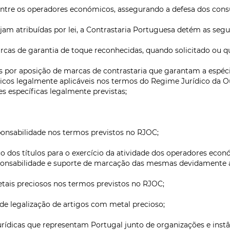
entre os operadores económicos, assegurando a defesa dos con
am atribuídas por lei, a Contrastaria Portuguesa detém as segu
as de garantia de toque reconhecidas, quando solicitado ou qu
s por aposição de marcas de contrastaria que garantam a espécie
icos legalmente aplicáveis nos termos do Regime Jurídico da Ou
s específicas legalmente previstas;
onsabilidade nos termos previstos no RJOC;
co dos títulos para o exercício da atividade dos operadores eco
sponsabilidade e suporte de marcação das mesmas devidamente 
etais preciosos nos termos previstos no RJOC;
 de legalização de artigos com metal precioso;
rídicas que representam Portugal junto de organizações e instân