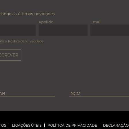
anhe as últimas novidades
Apelido
Email
ito a
Política de Privacidade
LAB
INCM
TOS
LIGAÇÕES ÚTEIS
POLÍTICA DE PRIVACIDADE
DECLARAÇÃO 