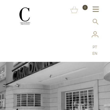
SOBRE NÓS
0
MARCAS
INFORMAÇÃO AO CONSUMIDOR
SERVIÇOS
PT
MAIS CONTRASTARIA
EN
FAQ
LOJA ONLINE