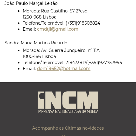
João Paulo Marçal Leitão
Morada:
Rua Castilho, 57 2ºesq
1250-068 Lisboa
Telefone/Telemóvel:
(+351)918508824
Email:
cmdtjl@gmail.com
Sandra Maria Martins Ricardo
Morada:
Av. Guerra Junqueiro, nº 11A
1000-166 Lisboa
Telefone/Telemóvel:
218473817/(+351)927757995
Email:
dom19652@hotmail.com
Acompanhe as últimas novidades