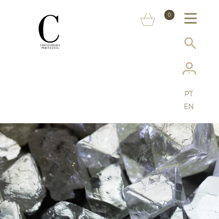
SOBRE NÓS
0
MARCAS
INFORMAÇÃO AO CONSUMIDOR
SERVIÇOS
PT
MAIS CONTRASTARIA
EN
FAQ
LOJA ONLINE