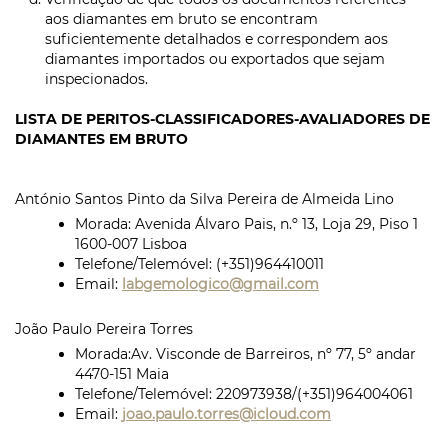
aos diamantes em bruto se encontram
suficientemente detalhados e correspondem aos
diamantes importados ou exportados que sejam
inspecionados.
LISTA DE PERITOS-CLASSIFICADORES-AVALIADORES DE
DIAMANTES EM BRUTO
António Santos Pinto da Silva Pereira de Almeida Lino
Morada: Avenida Álvaro Pais, n.º 13, Loja 29, Piso 1
1600-007 Lisboa
Telefone/Telemóvel:
(+351)964410011
Email:
labgemologico@gmail.com
João Paulo Pereira Torres
Morada:
Av. Visconde de Barreiros, nº 77, 5º andar
4470-151 Maia
Telefone/Telemóvel:
220973938/(+351)964004061
Email:
joao.paulo.torres@icloud.com