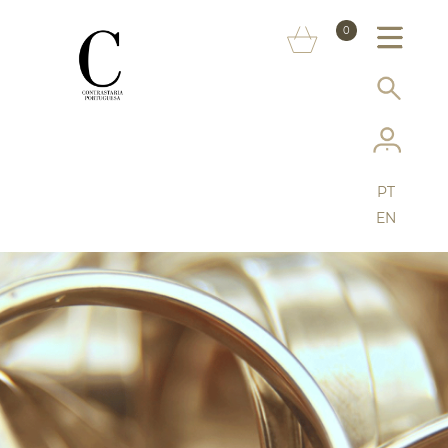
SOBRE NÓS
0
MARCAS
INFORMAÇÃO AO CONSUMIDOR
SERVIÇOS
PT
MAIS CONTRASTARIA
EN
FAQ
LOJA ONLINE