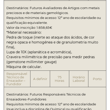
Destinatários: Futuros Avaliadores de Artigos com metais
preciosos e de materiais gemológicos.
Requisitos mínimos de acesso: 12º ano de escolaridade ou
qualificação equivalente.
Valor da inscrição: 1.858,65€
*Material necessário:
Pedra de toque (inerte ao ataque dos ácidos, de cor
negra opaca e homogénea e de granulometria muito
fina),
Lupa de 10X (aplanática e acromática),
Craveira milimétrica de precisão para medir pedras
(gemstone millimiter gauge)
Máquina de calcular.
Responsável
Técnico de
75
Horário
A definir
Porto
Ensaiador –
Horas
Laboral
Fundidor
Destinatários: Futuros Responsáveis Técnicos de
Ensaiadores-Fundidores
Requisitos mínimos de acesso: 12º ano de escolaridade
(que inclua a disciplina de Química) ou qualificação