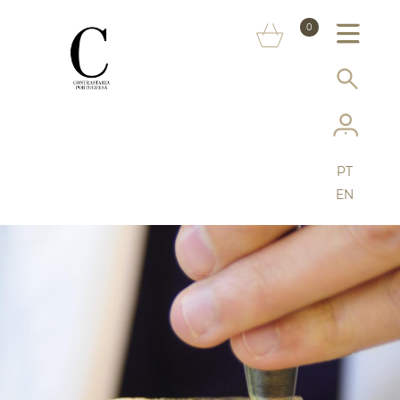
SOBRE NÓS
0
MARCAS
INFORMAÇÃO AO CONSUMIDOR
SERVIÇOS
PT
MAIS CONTRASTARIA
EN
FAQ
LOJA ONLINE