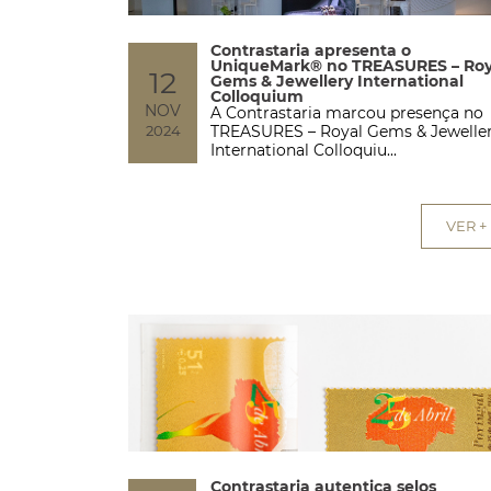
Contrastaria apresenta o
UniqueMark® no TREASURES – Roy
12
Gems & Jewellery International
Colloquium
NOV
A Contrastaria marcou presença no
2024
TREASURES – Royal Gems & Jewelle
International Colloquiu...
VER +
Contrastaria autentica selos