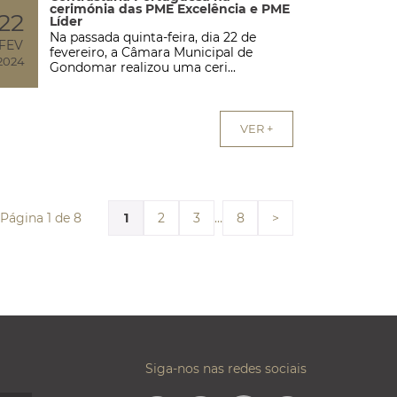
cerimónia das PME Excelência e PME
22
Líder
Na passada quinta-feira, dia 22 de
FEV
fevereiro, a Câmara Municipal de
2024
Gondomar realizou uma ceri...
VER +
Página 1 de 8
1
…
2
3
8
>
Siga-nos nas redes sociais