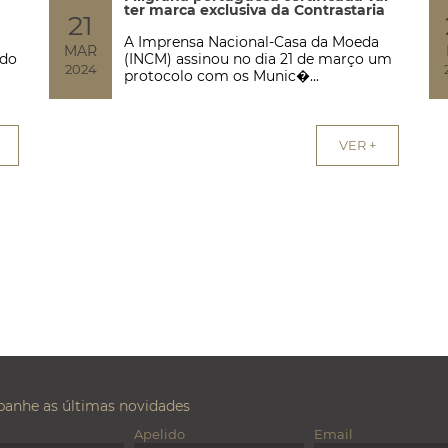
ter marca exclusiva da Contrastaria
21
A Imprensa Nacional-Casa da Moeda
MAR
 do
(INCM) assinou no dia 21 de março um
2024
protocolo com os Munic�...
VER +
anhe as últimas novidades
Apelido
Email