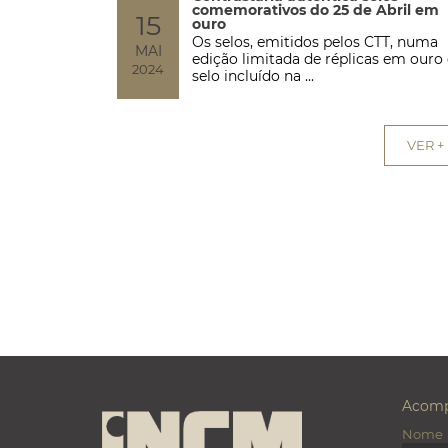
comemorativos do 25 de Abril em
15
ouro
Os selos, emitidos pelos CTT, numa
MAI
edição limitada de réplicas em ouro
2024
selo incluído na ...
VER +
Acomp
Nome