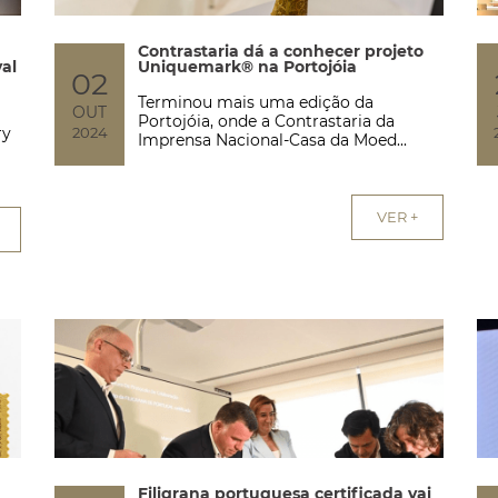
Contrastaria dá a conhecer projeto
al
Uniquemark® na Portojóia
02
Terminou mais uma edição da
OUT
Portojóia, onde a Contrastaria da
ry
2024
Imprensa Nacional-Casa da Moed...
VER +
Filigrana portuguesa certificada vai