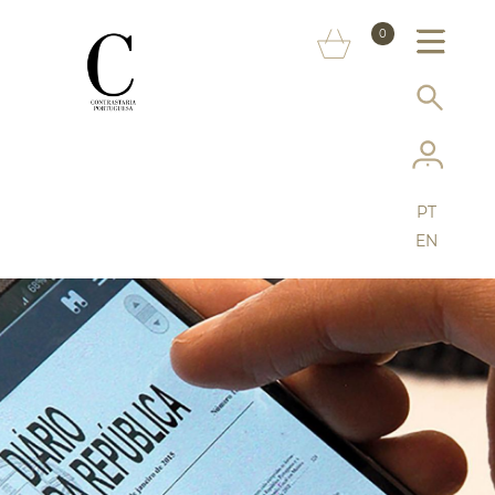
SOBRE NÓS
0
MARCAS
INFORMAÇÃO AO CONSUMIDOR
SERVIÇOS
PT
MAIS CONTRASTARIA
EN
FAQ
LOJA ONLINE