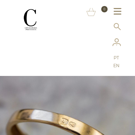
SOBRE NÓS
0
MARCAS
INFORMAÇÃO AO CONSUMIDOR
SERVIÇOS
PT
MAIS CONTRASTARIA
EN
FAQ
LOJA ONLINE