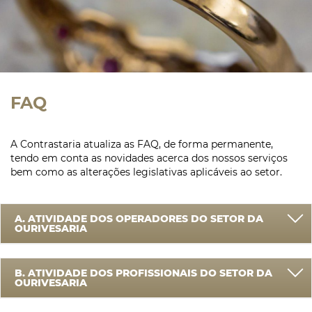
FAQ
A Contrastaria atualiza as FAQ, de forma permanente,
tendo em conta as novidades acerca dos nossos serviços
bem como as alterações legislativas aplicáveis ao setor.
A. ATIVIDADE DOS OPERADORES DO SETOR DA
OURIVESARIA
A1. Que atividades económicas são
B. ATIVIDADE DOS PROFISSIONAIS DO SETOR DA
regulamentadas pelo RJOC?
OURIVESARIA
A2. Como posso ter acesso à atividade de