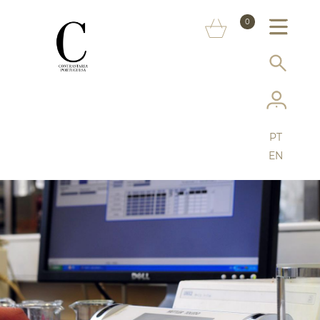
SOBRE NÓS
0
MARCAS
INFORMAÇÃO AO CONSUMIDOR
SERVIÇOS
PT
MAIS CONTRASTARIA
EN
FAQ
LOJA ONLINE