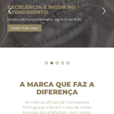
EXCELÊNCIA E RIGOR NO
ATENDIMENTO
Horário de Funcionamento: das 9:00 às 16:30
Saiba mais aqui
A MARCA QUE FAZ A
DIFERENÇA
As marcas oficiais da Contrastaria
Portuguesa indicam o tipo de metal
precioso dos artefactos
– ouro, prata,