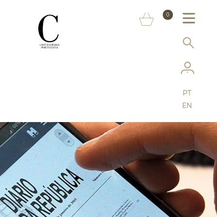
SOBRE NÓS
0
MARCAS
INFORMAÇÃO AO CONSUMIDOR
SERVIÇOS
PT
MAIS CONTRASTARIA
EN
FAQ
LOJA ONLINE