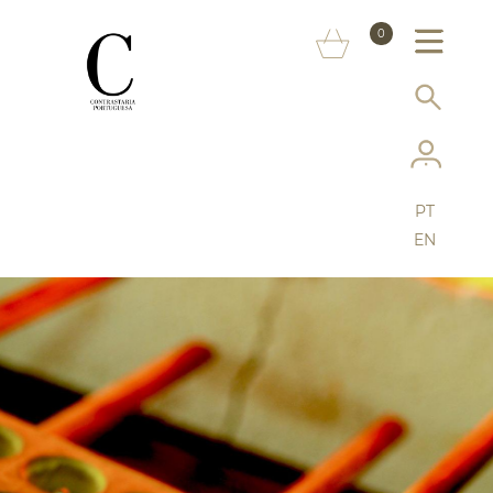
SOBRE NÓS
0
MARCAS
INFORMAÇÃO AO CONSUMIDOR
SERVIÇOS
PT
MAIS CONTRASTARIA
EN
FAQ
LOJA ONLINE