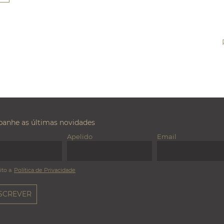
anhe as últimas novidades
Apelido
Email
ito a
Política de Privacidade