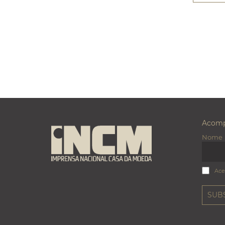
Acomp
Nome
Ace