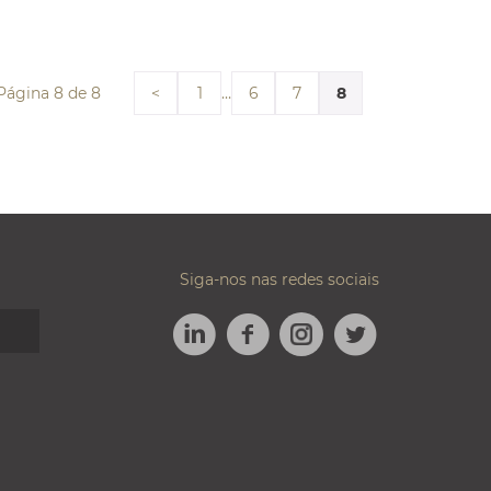
Página 8 de 8
…
8
<
1
6
7
Siga-nos nas redes sociais
LINKEDIN
FACEBOOK
TWITTER
INSTAGRAM