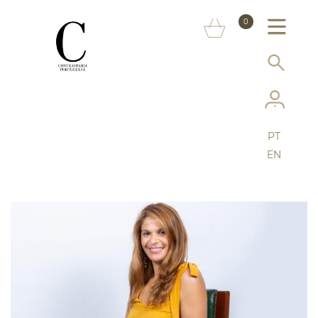
SOBRE NÓS
0
MARCAS
INFORMAÇÃO AO CONSUMIDOR
SERVIÇOS
PT
MAIS CONTRASTARIA
EN
FAQ
LOJA ONLINE