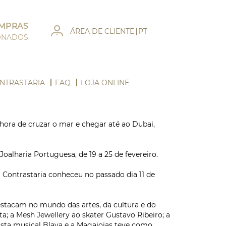
OMPRAS
ÁREA DE CLIENTE
PT
IONADOS
NTRASTARIA
FAQ
LOJA ONLINE
 hora de cruzar o mar e chegar até ao Dubai,
lharia Portuguesa, de 19 a 25 de fevereiro.
 Contrastaria conheceu no passado dia 11 de
estacam no mundo das artes, da cultura e do
a; a Mesh Jewellery ao skater Gustavo Ribeiro; a
tista musical Blaya e a Magajoias teve como