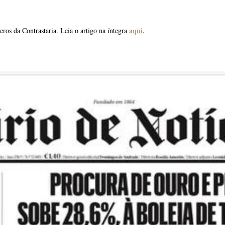
aqui
os da Contrastaria. Leia o artigo na íntegra
.