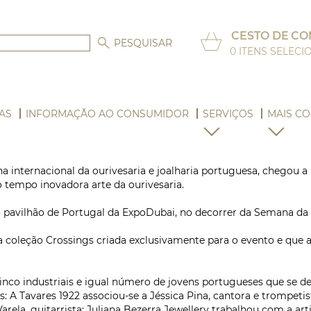
CESTO DE C
0
ITENS SELEC
AS
INFORMAÇÃO AO CONSUMIDOR
SERVIÇOS
MAIS CO
a internacional da ourivesaria e joalharia portuguesa, chegou a
tempo inovadora arte da ourivesaria.
vilhão de Portugal da ExpoDubai, no decorrer da Semana da Joa
coleção Crossings criada exclusivamente para o evento e que a
inco industriais e igual número de jovens portugueses que se d
 A Tavares 1922 associou-se a Jéssica Pina, cantora e trompetist
ela, guitarrista; Juliana Bezerra Jewellery trabalhou com a ar