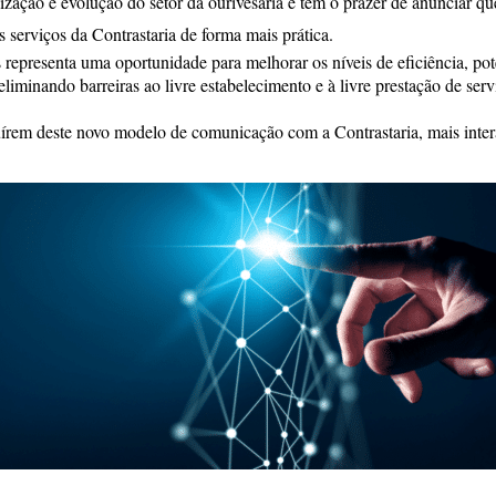
ização e evolução do setor da ourivesaria e tem o prazer de anunciar q
s serviços da Contrastaria de forma mais prática.
 representa uma oportunidade para melhorar os níveis de eficiência, po
liminando barreiras ao livre estabelecimento e à livre prestação de ser
írem deste novo modelo de comunicação com a Contrastaria, mais interat