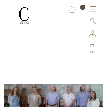
SOBRE NÓS
0
MARCAS
INFORMAÇÃO AO CONSUMIDOR
SERVIÇOS
PT
MAIS CONTRASTARIA
EN
FAQ
LOJA ONLINE