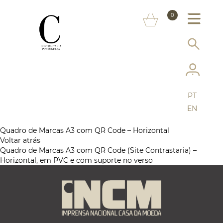
SOBRE NÓS
0
MARCAS
INFORMAÇÃO AO CONSUMIDOR
SERVIÇOS
PT
MAIS CONTRASTARIA
EN
FAQ
Quadro de Marcas A3 com QR Code – Horizontal
Voltar atrás
Quadro de Marcas A3 com QR Code (Site Contrastaria) –
LOJA ONLINE
Horizontal, em PVC e com suporte no verso