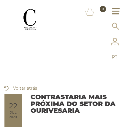
SOBRE NÓS
0
MARCAS
INFORMAÇÃO AO CONSUMIDOR
SERVIÇOS
PT
MAIS CONTRASTARIA
FAQ
Voltar atrás
LOJA ONLINE
CONTRASTARIA MAIS
PRÓXIMA DO SETOR DA
22
OURIVESARIA
JUL
2020