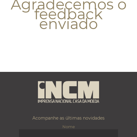
Agradecemos o
feedback
enviado
Acompanhe as últimas novidades
Nome