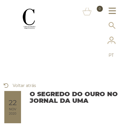
SOBRE NÓS
0
MARCAS
INFORMAÇÃO AO CONSUMIDOR
SERVIÇOS
PT
MAIS CONTRASTARIA
FAQ
Voltar atrás
LOJA ONLINE
O SEGREDO DO OURO NO
JORNAL DA UMA
22
NOV
2020