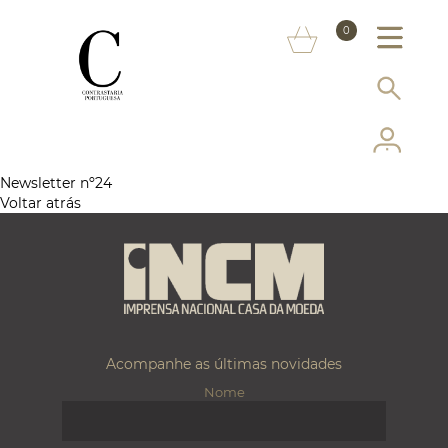
SOBRE NÓS
0
MARCAS
INFORMAÇÃO AO CONSUMIDOR
SERVIÇOS
Newsletter nº24
Voltar atrás
MAIS CONTRASTARIA
FAQ
LOJA ONLINE
Acompanhe as últimas novidades
Nome