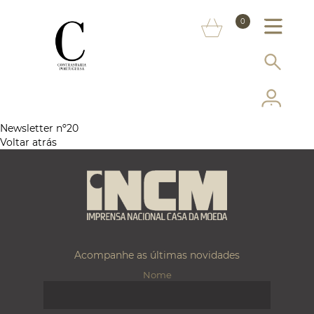
SOBRE NÓS
0
MARCAS
INFORMAÇÃO AO CONSUMIDOR
SERVIÇOS
Newsletter nº20
Voltar atrás
MAIS CONTRASTARIA
FAQ
LOJA ONLINE
Acompanhe as últimas novidades
Nome