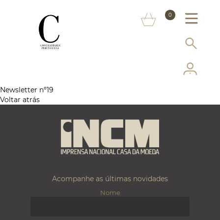
SOBRE NÓS
0
MARCAS
INFORMAÇÃO AO CONSUMIDOR
SERVIÇOS
Newsletter nº19
Voltar atrás
MAIS CONTRASTARIA
FAQ
LOJA ONLINE
Acompanhe as últimas novidades
Nome