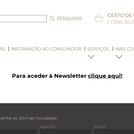
CESTO DE
0
ITENS SE
AS
INFORMAÇÃO AO CONSUMIDOR
SERVIÇOS
MAIS CO
Para aceder à Newsletter
clique aqui!
anhe as últimas novidades
Apelido
Email