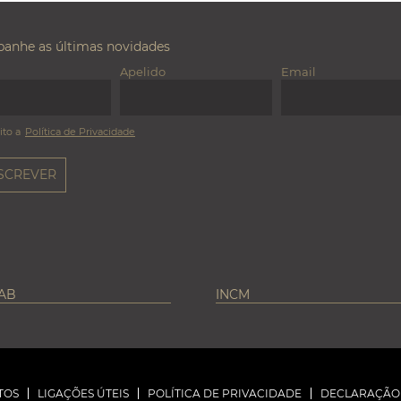
anhe as últimas novidades
Apelido
Email
ito a
Política de Privacidade
LAB
INCM
TOS
LIGAÇÕES ÚTEIS
POLÍTICA DE PRIVACIDADE
DECLARAÇÃO 