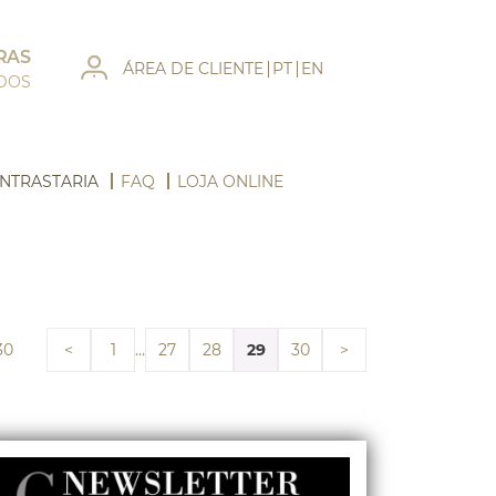
RAS
ÁREA DE CLIENTE
PT
EN
ADOS
NTRASTARIA
FAQ
LOJA ONLINE
30
…
29
<
1
27
28
30
>