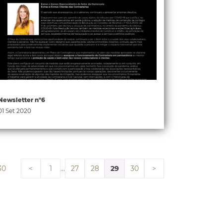
Newsletter nº6
01 Set 2020
30
…
29
<
1
27
28
30
>