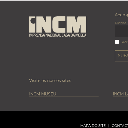
Acomp
Nome
Ace
Visite os nossos sites
INCM MUSEU
INCM 
MAPA DO SITE
CONTAC