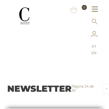
SOBRE NÓS
0
MARCAS
INFORMAÇÃO AO CONSUMIDOR
SERVIÇOS
PT
MAIS CONTRASTARIA
EN
FAQ
LOJA ONLINE
NEWSLETTER
Página 24 de
<
30