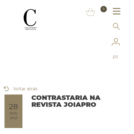
SOBRE NÓS
0
MARCAS
INFORMAÇÃO AO CONSUMIDOR
SERVIÇOS
PT
MAIS CONTRASTARIA
FAQ
Voltar atrás
LOJA ONLINE
CONTRASTARIA NA
REVISTA JOIAPRO
28
NOV
2022