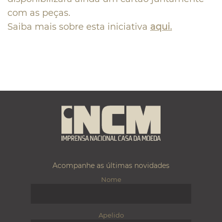
com as peças.
Saiba mais sobre esta iniciativa
aqui.
Acompanhe as últimas novidades
Nome
Apelido