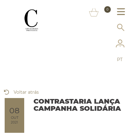
SOBRE NÓS
0
MARCAS
INFORMAÇÃO AO CONSUMIDOR
SERVIÇOS
PT
MAIS CONTRASTARIA
FAQ
Voltar atrás
LOJA ONLINE
CONTRASTARIA LANÇA
CAMPANHA SOLIDÁRIA
08
OUT
2021