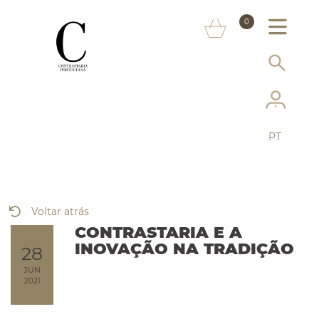
SOBRE NÓS
0
MARCAS
INFORMAÇÃO AO CONSUMIDOR
SERVIÇOS
PT
MAIS CONTRASTARIA
FAQ
Voltar atrás
LOJA ONLINE
CONTRASTARIA E A
INOVAÇÃO NA TRADIÇÃO
28
JUN
2021