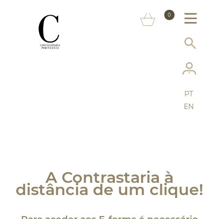
SOBRE NÓS
0
MARCAS
INFORMAÇÃO AO CONSUMIDOR
SERVIÇOS
PT
MAIS CONTRASTARIA
EN
FAQ
LOJA ONLINE
A Contrastaria à
distância de um clique!