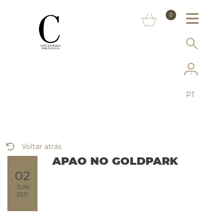
SOBRE NÓS
0
MARCAS
INFORMAÇÃO AO CONSUMIDOR
SERVIÇOS
PT
MAIS CONTRASTARIA
FAQ
Voltar atrás
LOJA ONLINE
APAO NO GOLDPARK
02
JUN
2021