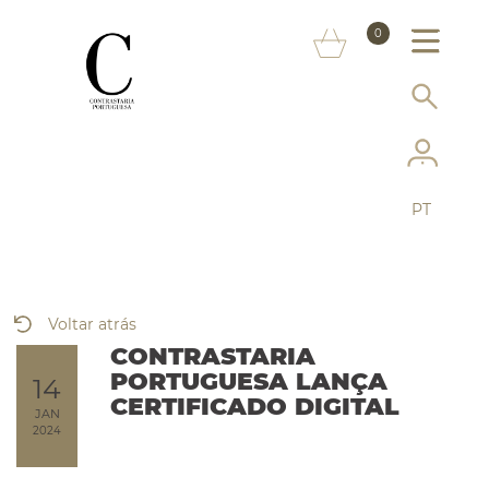
SOBRE NÓS
0
MARCAS
INFORMAÇÃO AO CONSUMIDOR
SERVIÇOS
PT
MAIS CONTRASTARIA
FAQ
Voltar atrás
LOJA ONLINE
CONTRASTARIA
PORTUGUESA LANÇA
14
CERTIFICADO DIGITAL
JAN
2024